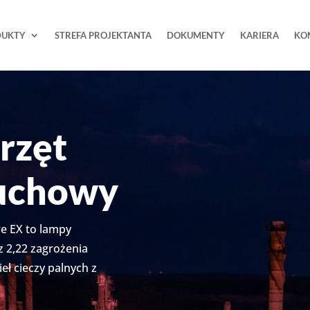
DUKTY
STREFA PROJEKTANTA
DOKUMENTY
KARIERA
KO
rzęt
uchowy
e EX to lampy
z 2,22 zagrożenia
ł cieczy palnych z