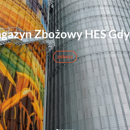
dłubów dla PGZ Stoczni 
zobacz