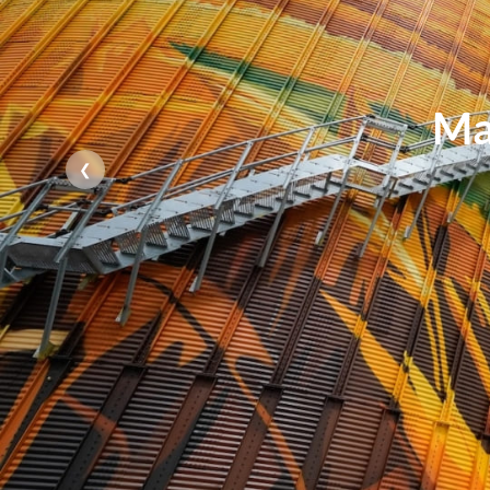
Hala ka
❮