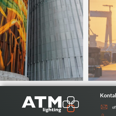
Konta
of