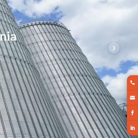
Wojennej
❯



